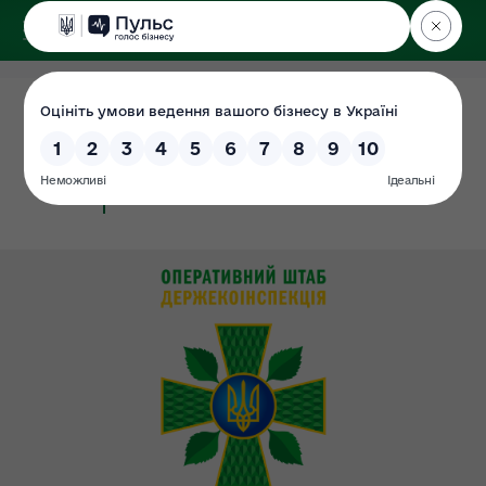
ДЕРЖЕКОІНСПЕКЦІЯ
у Закарпатській області
07.12.2020
Плани перевірок на 2021 рік
Документ
#перевірки
#план
#план_перевірок_2021