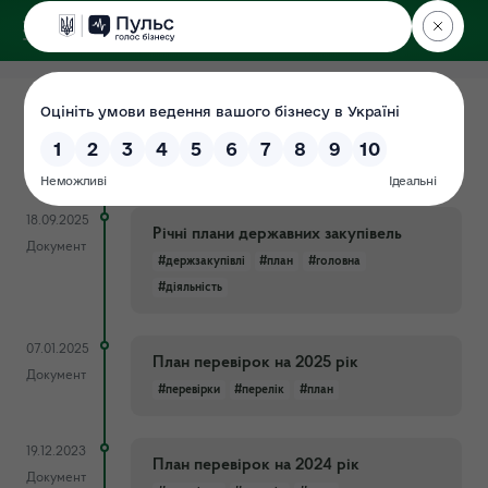
ДЕРЖЕКОІНСПЕКЦІЯ
у Закарпатській області
19.01.2026
План перевірок на 2026 рік
Документ
#перевірки
#перелік
#план
18.09.2025
Річні плани державних закупівель
Документ
#держзакупівлі
#план
#головна
#діяльність
07.01.2025
План перевірок на 2025 рік
Документ
#перевірки
#перелік
#план
19.12.2023
План перевірок на 2024 рік
Документ