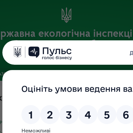
ржавна екологічна інспекці
Закарпатській області
Офіційний веб-портал
АЗА
ЗВ’ЯЗКИ ІЗ ГРОМАДСЬКІСТЮ ТА ЗМІ
ПУБЛІЧНА ІНФ
купівель
/prozorro.gov.ua/uk/search/plan?year=2021&buyer=38015668