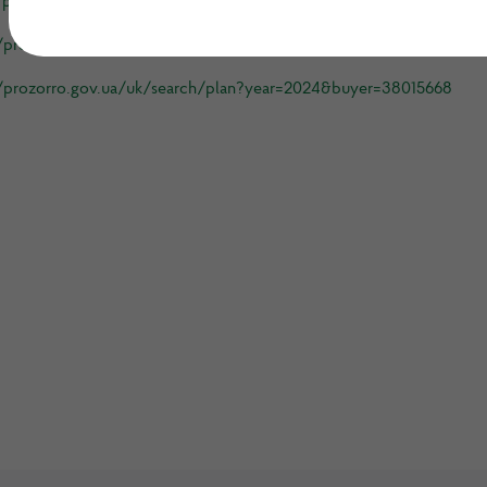
//prozorro.gov.ua/uk/search/plan?year=2022&buyer=38015668
//prozorro.gov.ua/uk/search/plan?year=2023&buyer=38015668
//prozorro.gov.ua/uk/search/plan?year=2024&buyer=38015668