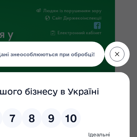
Людям із порушенням зору
Сайт Держекоінспекції
я у
Електронний кабінет
ОРМАЦІЯ
ПРОЕКТ ETIMA
НОВИНИ