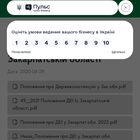
ДЕРЖЕКОІНСПЕКЦІЯ
у Закарпатській області
Положення про Державну
екологічну інспекцію у
Закарпатській області
Дата: 2020-04-28
Положення про Держекоінспекцію у Зак.обл.pdf
49__2021 Положення ДЕІ Іу Закарпатській
області.pdf
Положення про ДЕІ у Закарпат.обл. 2023.pdf
Наказ_Положення про ДЕІ у Закарпат.обл.