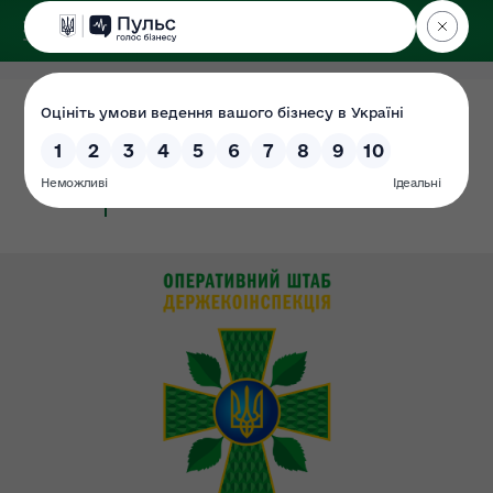
ДЕРЖЕКОІНСПЕКЦІЯ
у Закарпатській області
18.04.2019
План перевірок на 2019 рік
Сторінка
#перевірки
#план_перевірок_2019
#ЦОВВ