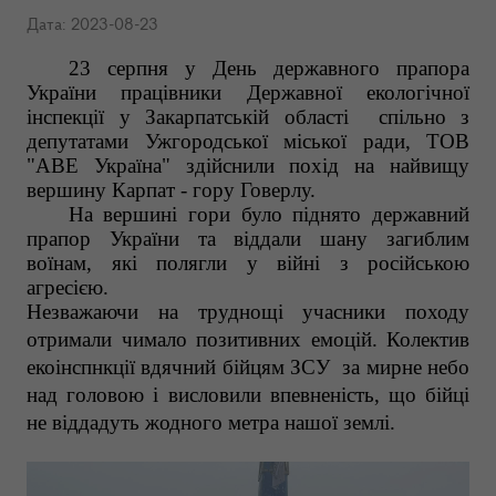
Дата: 2023-08-23
23 серпня у День державного прапора
України працівники Державної екологічної
інспекції у Закарпатській області спільно з
депутатами Ужгородської міської ради, ТОВ
"АВЕ Україна" здійснили похід на найвищу
вершину Карпат - гору Говерлу.
На вершині гори було піднято державний
прапор України та віддали шану загиблим
воїнам, які полягли у війні з російською
агресією.
Незважаючи на труднощі учасники походу
отримали чимало позитивних емоцій. Колектив
екоінспнкції вдячний бійцям ЗСУ за мирне небо
над головою і висловили впевненість, що бійці
не віддадуть жодного метра нашої землі.