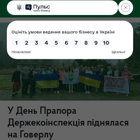
ДЕРЖЕКОІНСПЕКЦІЯ
у Закарпатській області
У День Прапора
Держекоінспекція піднялася
на Говерлу